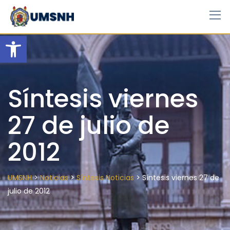
Skip
to
content
Open toolbar
Síntesis viernes
27 de julio de
2012
>
>
>
UMSNH
Noticias
Síntesis Noticias
Síntesis viernes 27 de
julio de 2012