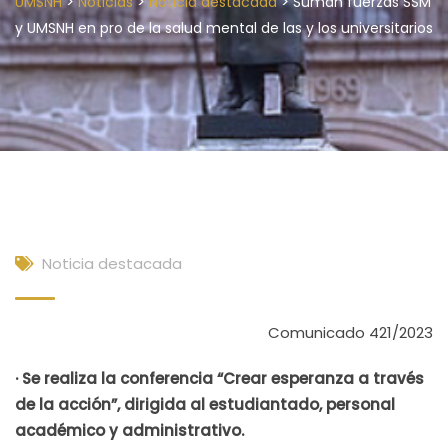
>
>
>
UMSNH
Noticias
Noticia destacada
Suman fuerzas SSM
y UMSNH en pro de la salud mental de las y los universitarios
Noticia destacada
Comunicado 421/2023
· Se realiza la conferencia “Crear esperanza a través
de la acción”, dirigida al estudiantado, personal
académico y administrativo.