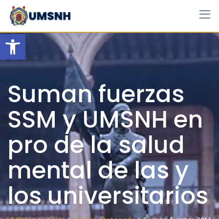
Skip
to
content
Open toolbar
Suman fuerzas
SSM y UMSNH en
pro de la salud
mental de las y
los universitarios