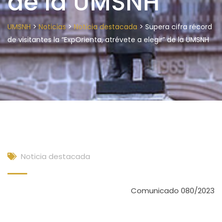
de la UMSNH
>
>
>
UMSNH
Noticias
Noticia destacada
Supera cifra récord
de visitantes la “ExpOrienta, atrévete a elegir” de la UMSNH
Noticia destacada
Comunicado 080/2023