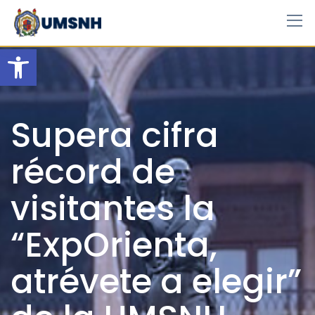
Skip
to
content
Open toolbar
Supera cifra
récord de
visitantes la
“ExpOrienta,
atrévete a elegir”