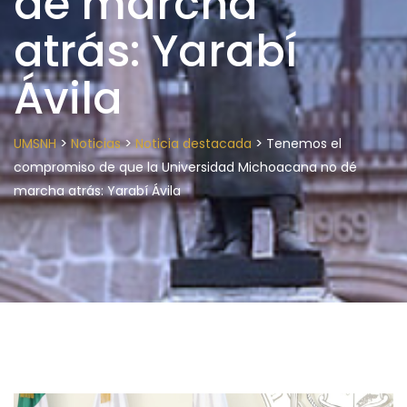
dé marcha
atrás: Yarabí
Ávila
>
>
>
UMSNH
Noticias
Noticia destacada
Tenemos el
compromiso de que la Universidad Michoacana no dé
marcha atrás: Yarabí Ávila