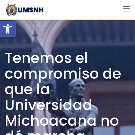
Skip
to
content
Open toolbar
Tenemos el
compromiso de
que la
Universidad
Michoacana no