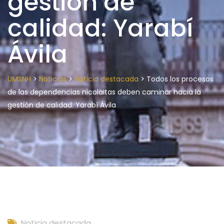
gestión de
calidad: Yarabí
Ávila
>
>
>
UMSNH
Noticias
Noticia destacada
Todos los procesos
de las dependencias nicolaitas deben caminar hacia la
gestión de calidad: Yarabí Ávila
Noticia destacada