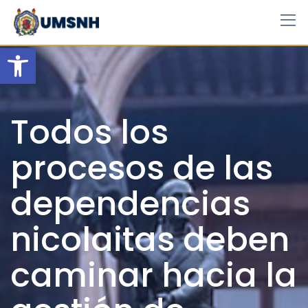
Skip
to
content
Open toolbar
Todos los
procesos de las
dependencias
nicolaitas deben
caminar hacia la