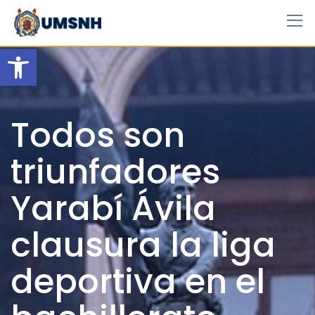
Skip
to
content
Open toolbar
Todos son
triunfadores
Yarabí Ávila
clausura la liga
deportiva en el