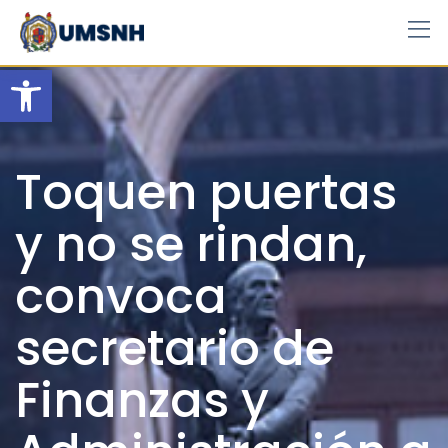
Skip
to
content
Open toolbar
Toquen puertas
y no se rindan,
convoca
secretario de
Finanzas y