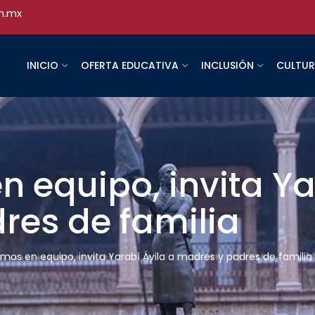
h.mx
INICIO
OFERTA EDUCATIVA
INCLUSIÓN
CULTU
 equipo, invita Ya
res de familia
mos en equipo, invita Yarabí Ávila a madres y padres de familia