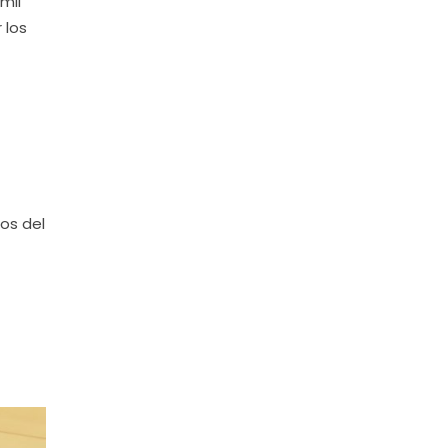
mil
 los
os del