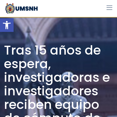
Skip
to
content
Open toolbar
Tras 15 años de
espera,
investigadoras e
investigadores
reciben equipo