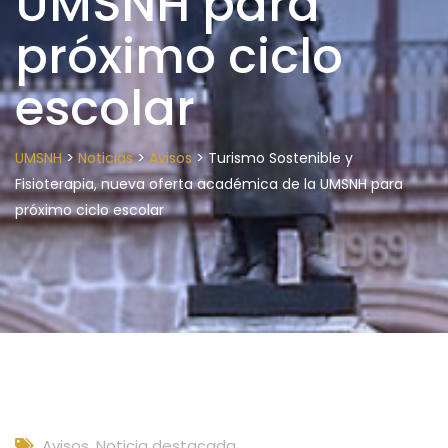
UMSNH para
próximo ciclo
escolar
>
>
>
UMSNH
Noticias
Avisos
Turismo Sostenible y
Fisioterapia, nueva oferta académica de la UMSNH para
próximo ciclo escolar
Avisos
,
Noticia destacada