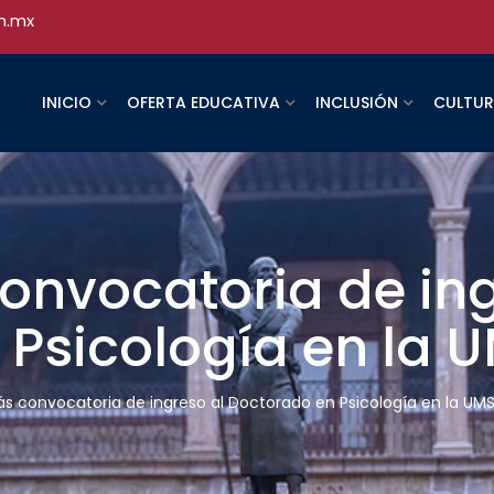
h.mx
INICIO
OFERTA EDUCATIVA
INCLUSIÓN
CULTU
onvocatoria de ing
 Psicología en la
ás convocatoria de ingreso al Doctorado en Psicología en la UM