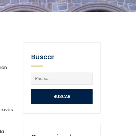
Buscar
gión
Buscar:
través
la