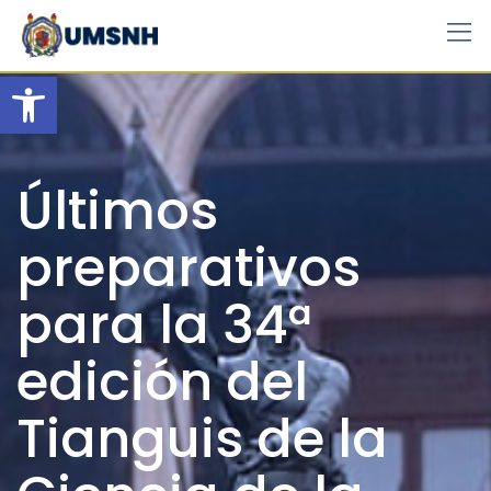
Skip
to
content
Open toolbar
Últimos
preparativos
para la 34ª
edición del
Tianguis de la