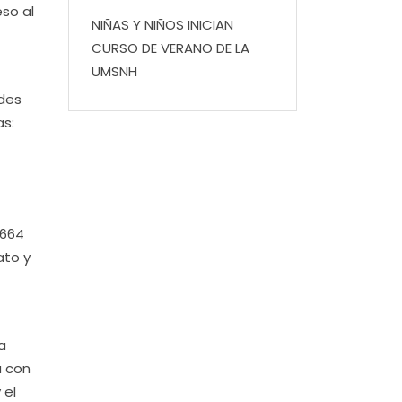
eso al
NIÑAS Y NIÑOS INICIAN
CURSO DE VERANO DE LA
UMSNH
ades
as:
 664
ato y
a
a con
 el