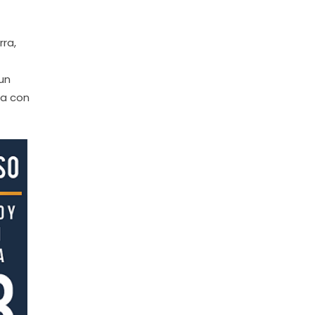
rra,
un
da con