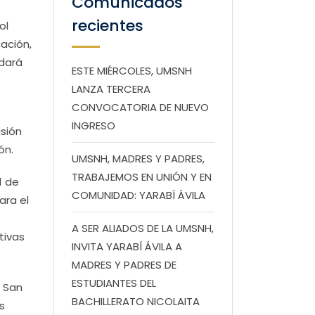
Comunicados
recientes
ol
cación,
edará
ESTE MIÉRCOLES, UMSNH
LANZA TERCERA
CONVOCATORIA DE NUEVO
INGRESO
sión
ón.
UMSNH, MADRES Y PADRES,
TRABAJEMOS EN UNIÓN Y EN
1 de
COMUNIDAD: YARABÍ ÁVILA
ara el
A SER ALIADOS DE LA UMSNH,
tivas
INVITA YARABÍ ÁVILA A
MADRES Y PADRES DE
ESTUDIANTES DEL
e San
BACHILLERATO NICOLAITA
s