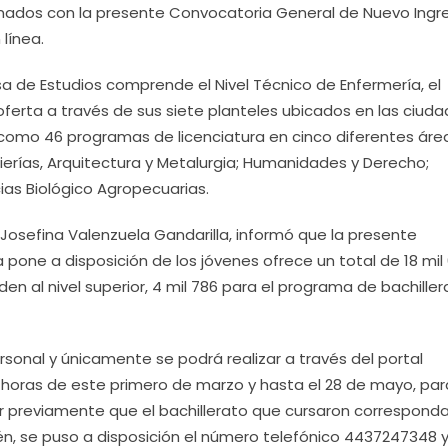
cionados con la presente Convocatoria General de Nuevo Ingr
línea.
a de Estudios comprende el Nivel Técnico de Enfermería, el
ferta a través de sus siete planteles ubicados en las ciud
 como 46 programas de licenciatura en cinco diferentes áre
nierías, Arquitectura y Metalurgia; Humanidades y Derecho;
ias Biológico Agropecuarias.
, Josefina Valenzuela Gandarilla, informó que la presente
pone a disposición de los jóvenes ofrece un total de 18 mil
en al nivel superior, 4 mil 786 para el programa de bachiller
rsonal y únicamente se podrá realizar a través del portal
18 horas de este primero de marzo y hasta el 28 de mayo, par
ar previamente que el bachillerato que cursaron correspond
én, se puso a disposición el número telefónico 4437247348 y