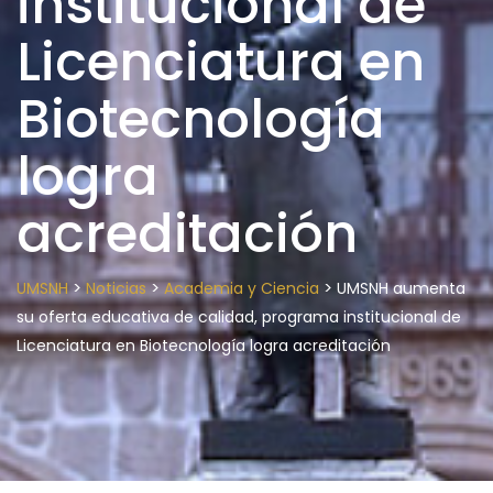
institucional de
Licenciatura en
Biotecnología
logra
acreditación
>
>
>
UMSNH
Noticias
Academia y Ciencia
UMSNH aumenta
su oferta educativa de calidad, programa institucional de
Licenciatura en Biotecnología logra acreditación