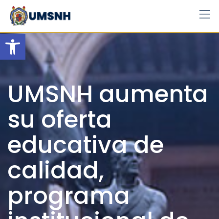
Skip
to
content
Open toolbar
UMSNH aumenta
su oferta
educativa de
calidad,
programa