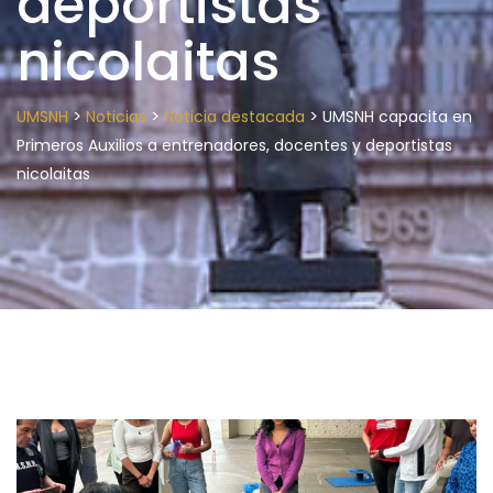
deportistas
nicolaitas
>
>
>
UMSNH
Noticias
Noticia destacada
UMSNH capacita en
Primeros Auxilios a entrenadores, docentes y deportistas
nicolaitas