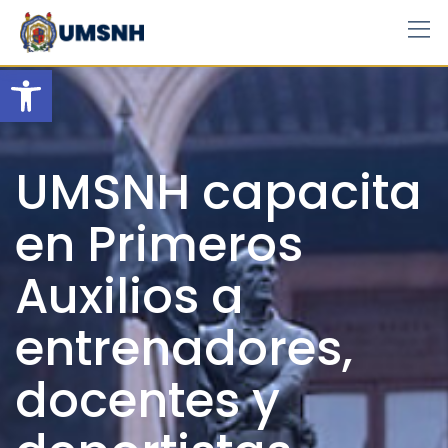
Skip
to
content
Open toolbar
UMSNH capacita
en Primeros
Auxilios a
entrenadores,
docentes y