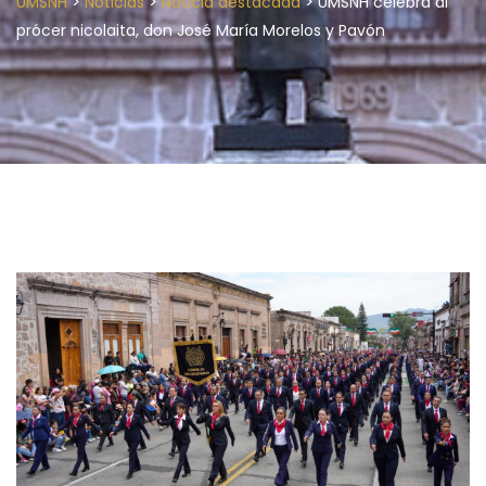
>
>
>
UMSNH
Noticias
Noticia destacada
UMSNH celebra al
prócer nicolaita, don José María Morelos y Pavón