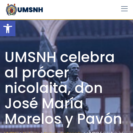
Skip
to
content
Open toolbar
UMSNH celebra
al prócer
nicolaita, don
José María
Morelos y Pavón