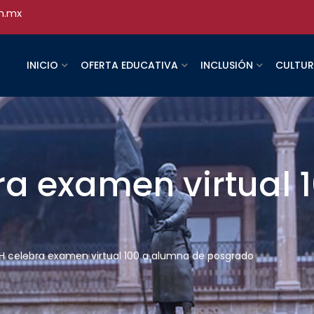
h.mx
INICIO
OFERTA EDUCATIVA
INCLUSIÓN
CULTU
a examen virtual 
 celebra examen virtual 100 a alumna de posgrado