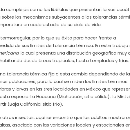
vida complejos como las libélulas que presentan larvas acuát
va sobre los mecanismos subyacentes a las tolerancias térmi
mperatura en cada estadio de su ciclo de vida.
 termorregular, por lo que su éxito para hacer frente a
da de sus límites de tolerancia térmica. En este trabajo
mericana
, la cual presenta una distribución geográfica muy 
habitando desde áreas tropicales, hasta templadas y frías.
 una tolerancia térmica fija o esta cambia dependiendo de l
us poblaciones, para lo cual se miden los límites términos
ras y larvas en las tres localidades en México que represe
ta especie: La Huacana (Michoacán, sitio cálido), La Mintz
 (Baja California, sitio frío).
 otros insectos, aquí se encontró que los adultos mostraro
ltas, asociado con las variaciones locales y estacionales en