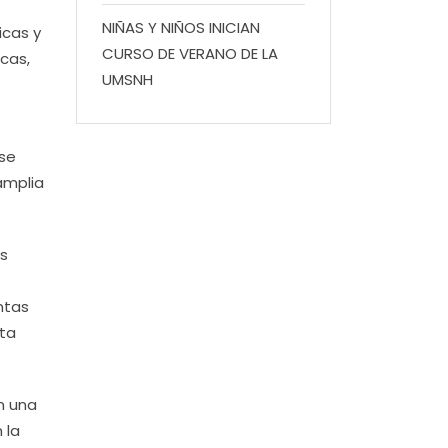
NIÑAS Y NIÑOS INICIAN
icas y
CURSO DE VERANO DE LA
cas,
UMSNH
 se
amplia
as
ntas
ita
n una
 la