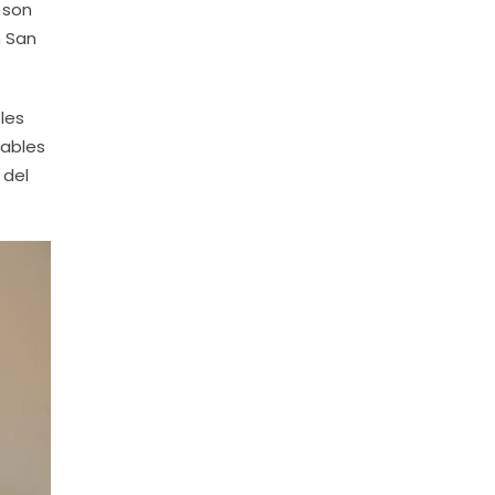
 son
n San
les
rables
 del