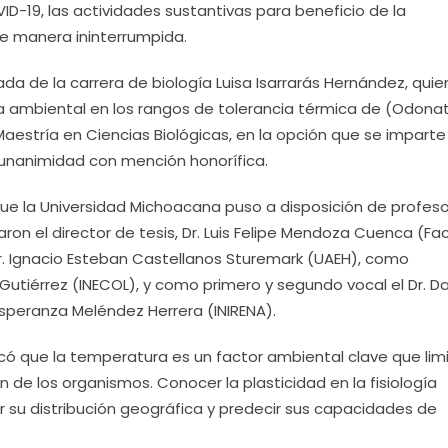
D-19, las actividades sustantivas para beneficio de la
de manera ininterrumpida.
da de la carrera de biología Luisa Isarrarás Hernández, quie
a ambiental en los rangos de tolerancia térmica de (Odonat
Maestría en Ciencias Biológicas, en la opción que se imparte
 unanimidad con mención honorífica.
que la Universidad Michoacana puso a disposición de profeso
on el director de tesis, Dr. Luis Felipe Mendoza Cuenca (Fa
 Dr. Ignacio Esteban Castellanos Sturemark (UAEH), como
Gutiérrez (INECOL), y como primero y segundo vocal el Dr. Da
speranza Meléndez Herrera (INIRENA).
ó que la temperatura es un factor ambiental clave que limi
ón de los organismos. Conocer la plasticidad en la fisiología
r su distribución geográfica y predecir sus capacidades de