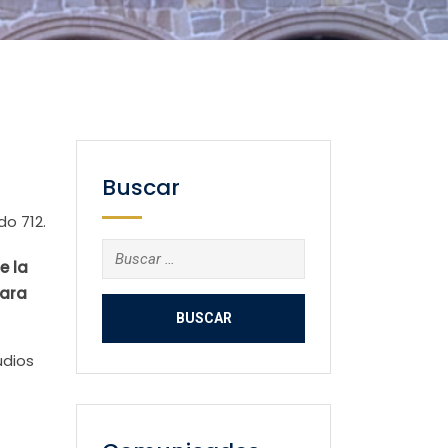
Buscar
o 712.
Buscar:
e la
para
udios