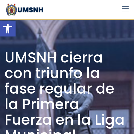
Skip
to
content
Open toolbar
UMSNH cierra
con triunfo la
fase regular de
la Primera
Fuerza en la Liga