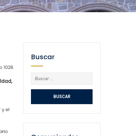
Buscar
 1028.
Buscar:
ldad,
 y el
ario