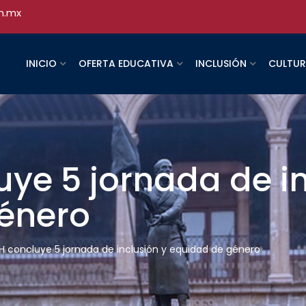
h.mx
INICIO
OFERTA EDUCATIVA
INCLUSIÓN
CULTU
ye 5 jornada de in
énero
 concluye 5 jornada de inclusión y equidad de género