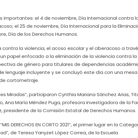
 importantes: el 4 de noviembre, Día Internacional contra l
racoso; el 25 de noviembre, Día Internacional para la Eliminac
embre, Día de los Derechos Humanos.
ontra la violencia, el acoso escolar y el ciberacoso a trav
 un papel enfocado a la eliminación de la violencia contra la
pectiva de género para titulares de dependencias académi
 de lenguaje incluyente y se concluyó este día con una mesa
 de cortometraje.
s Miradas”, participaron Cynthia Mariana Sánchez Arias, Tit
ado, Ana María Méndez Puga, profesora investigadora de la Fa
ez, presidente de la Comisión Estatal de Derechos Humanos.
“MIS DERECHOS EN CORTO 2021”, el primer lugar en la Catego
dad”, de Teresa Yanyzet López Correa, de la Escuela