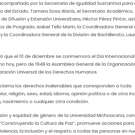
acompañado por la Secretaria de Igualdad Sustantiva para 
no del Estado, Tamara Sosa Alanís, el Secretario Académico,
de Difusión y Extensión Universitaria, Héctor Pérez Pintor, así
s de Posgrado, Isabel Tello Marín, la Coordinadora General
 y la Coordinadora General de la División de Bachillerato, Lau
irió que el 10 de diciembre se conmemora el Día Internacional
o hoy, pero de 1948 la Asamblea General de la Organizació
aración Universal de los Derechos Humanos.
oclama los derechos inalienables que corresponden a toda
 religión, sexo, edad, idioma, opinión política o de otra índ
, nacimiento o cualquier otra condición.
lusión y equidad de género de la Universidad Michoacana, con
a, “Construyendo la Cultura de Paz”, promueve acciones para
violencia, la inclusión y el respeto a todas las personas en n