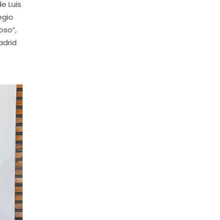
e Luis
egio
oso”,
adrid