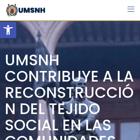
Skip
to
content
Open toolbar
UMSNH
CONTRIBUYE A LA
RECONSTRUCCIÓ
N DEL TEJIDO
SOCIAL EN LAS