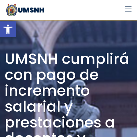
Skip
to
content
Open toolbar
UMSNH cumplirá
con pago de
incremento
salarial y
prestaciones a