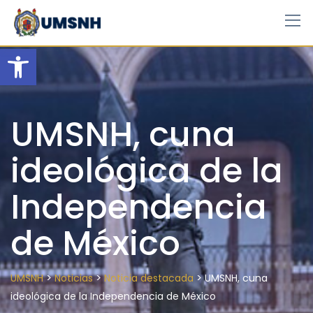
Skip
to
content
Open toolbar
UMSNH, cuna
ideológica de la
Independencia
de México
>
>
>
UMSNH
Noticias
Noticia destacada
UMSNH, cuna
ideológica de la Independencia de México