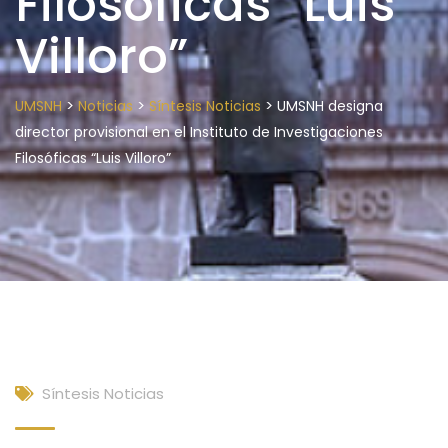
Filosóficas “Luis
Villoro”
>
>
>
UMSNH
Noticias
Síntesis Noticias
UMSNH designa
director provisional en el Instituto de Investigaciones
Filosóficas “Luis Villoro”
Síntesis Noticias