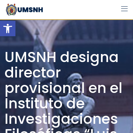
Skip
to
content
Open toolbar
UMSNH designa
director
provisional en el
Instituto de
Investigaciones