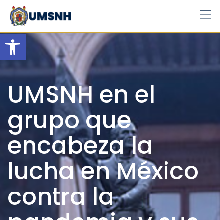
Skip
to
content
Open toolbar
UMSNH en el
grupo que
encabeza la
lucha en México
contra la