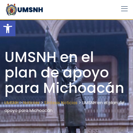
Skip
to
content
Open toolbar
UMSNH en el
plan de apoyo
para Michoacán
>
>
>
UMSNH
Noticias
Síntesis Noticias
UMSNH en el plan de
apoyo para Michoacán