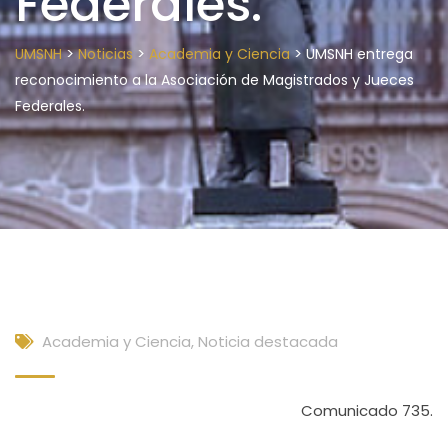
Federales.
>
>
>
UMSNH
Noticias
Academia y Ciencia
UMSNH entrega
reconocimiento a la Asociación de Magistrados y Jueces
Federales.
Academia y Ciencia
,
Noticia destacada
Comunicado 735.