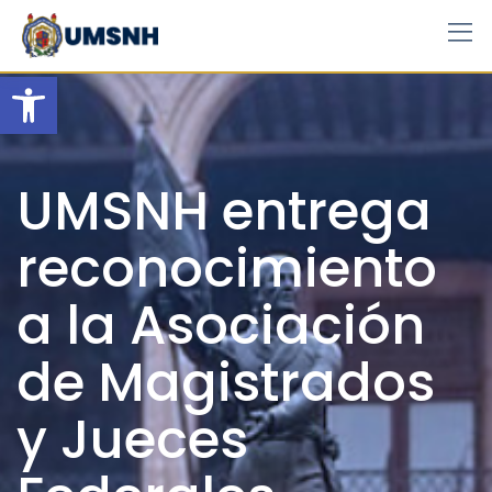
Skip
to
content
Open toolbar
UMSNH entrega
reconocimiento
a la Asociación
de Magistrados
y Jueces