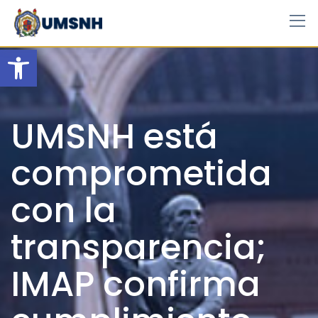
Skip
to
content
Open toolbar
UMSNH está
comprometida
con la
transparencia;
IMAP confirma