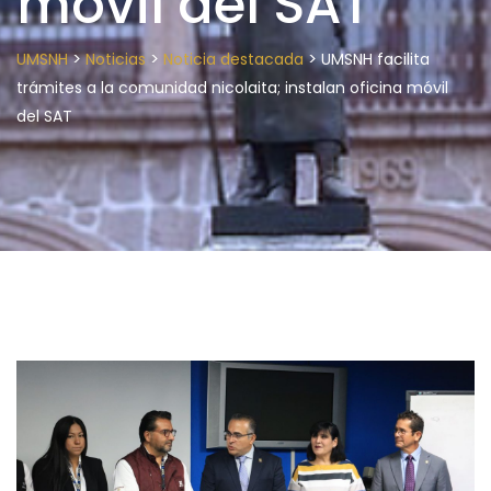
móvil del SAT
>
>
>
UMSNH
Noticias
Noticia destacada
UMSNH facilita
trámites a la comunidad nicolaita; instalan oficina móvil
del SAT