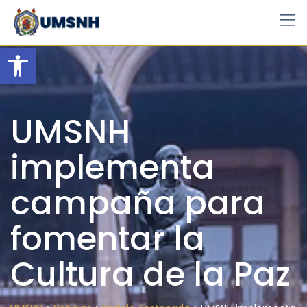
Skip
to
content
Open toolbar
UMSNH
implementa
campaña para
fomentar la
Cultura de la Paz