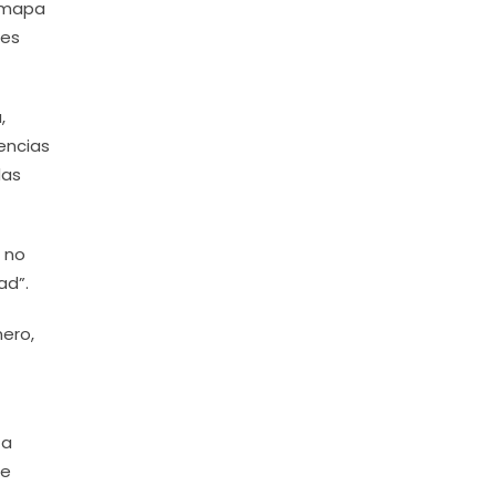
n mapa
nes
,
dencias
das
 no
ad”.
ero,
 a
se