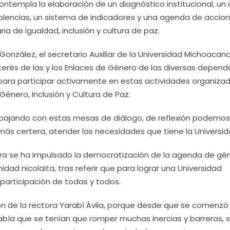
contempla la elaboración de un diagnóstico institucional, u
violencias, un sistema de indicadores y una agenda de accio
ria de igualdad, inclusión y cultura de paz.
González, el secretario Auxiliar de la Universidad Michoacana
nterés de las y los Enlaces de Género de las diversas depen
para participar activamente en estas actividades organiza
énero, Inclusión y Cultura de Paz.
abajando con estas mesas de diálogo, de reflexión podemos
más certera, atender las necesidades que tiene la Universid
ra se ha impulsado la democratización de la agenda de gén
ad nicolaita, tras referir que para lograr una Universidad
participación de todas y todos.
ón de la rectora Yarabí Ávila, porque desde que se comenzó
abía que se tenían que romper muchas inercias y barreras, 