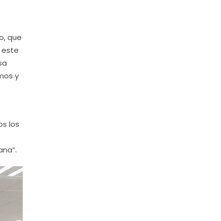
o, que
e este
sa
emos y
os los
ana”.