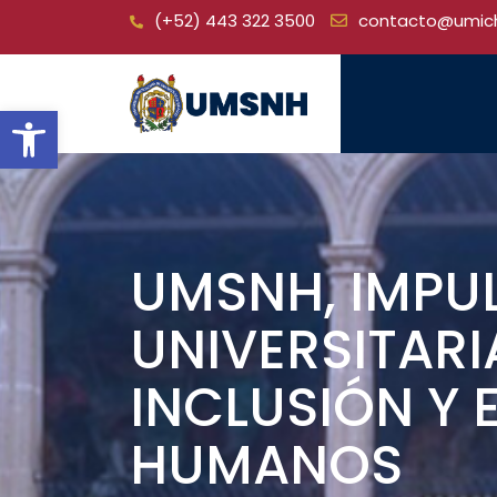
Skip
(+52) 443 322 3500
contacto@umic
to
content
Open toolbar
UMSNH, IMPUL
UNIVERSITARI
INCLUSIÓN Y
HUMANOS