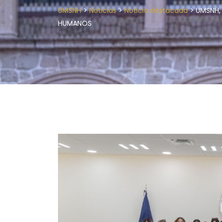
>
>
>
UMSNH
Noticias
Noticia destacada
UMSNH,
HUMANOS