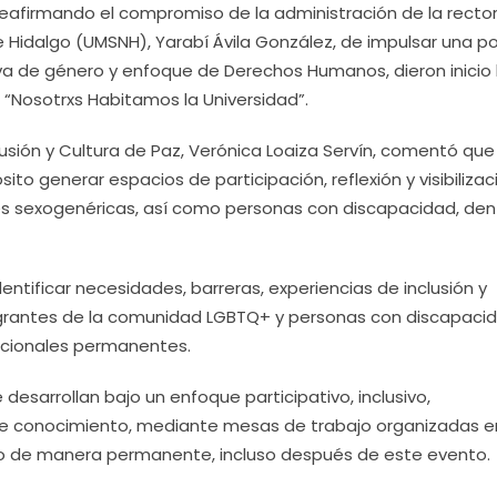
 Reafirmando el compromiso de la administración de la recto
 Hidalgo (UMSNH), Yarabí Ávila González, de impulsar una po
tiva de género y enfoque de Derechos Humanos, dieron inicio 
 “Nosotrxs Habitamos la Universidad”.
usión y Cultura de Paz, Verónica Loaiza Servín, comentó que
to generar espacios de participación, reflexión y visibilizac
des sexogenéricas, así como personas con discapacidad, den
ntificar necesidades, barreras, experiencias de inclusión y
egrantes de la comunidad LGBTQ+ y personas con discapacid
tucionales permanentes.
desarrollan bajo un enfoque participativo, inclusivo,
 de conocimiento, mediante mesas de trabajo organizadas e
o de manera permanente, incluso después de este evento.