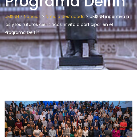
Programa Delfín
>
>
>
UMSNH
Noticias
Noticia destacada
UMSNH incentiva a
las y los futuros científicos; invita a participar en el
Programa Delfín