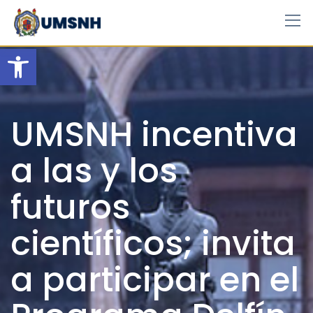
Skip
to
content
Open toolbar
UMSNH incentiva
a las y los
futuros
científicos; invita
a participar en el