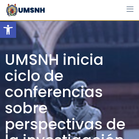
Skip
to
content
Open toolbar
UMSNH inicia
ciclo de
conferencias
sobre
perspectivas de