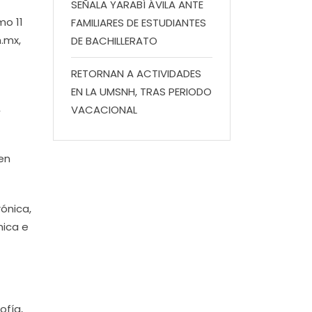
SEÑALA YARABÍ ÁVILA ANTE
mo 11
FAMILIARES DE ESTUDIANTES
h.mx,
DE BACHILLERATO
RETORNAN A ACTIVIDADES
EN LA UMSNH, TRAS PERIODO
,
VACACIONAL
en
rónica,
mica e
ofía,