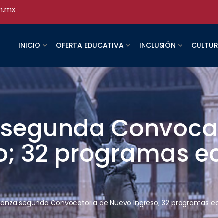
h.mx
INICIO
OFERTA EDUCATIVA
INCLUSIÓN
CULTU
 segunda Convocat
o; 32 programas e
lanza segunda Convocatoria de Nuevo Ingreso; 32 programas e