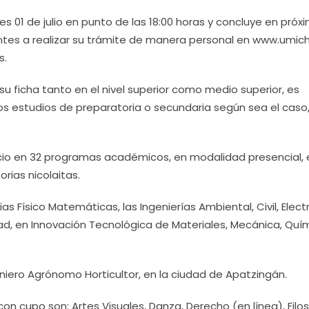
rtes 01 de julio en punto de las 18:00 horas y concluye en próxi
pirantes a realizar su trámite de manera personal en www.umic
s.
su ficha tanto en el nivel superior como medio superior, es
os estudios de preparatoria o secundaria según sea el caso
io en 32 programas académicos, en modalidad presencial, 
rias nicolaitas.
as Físico Matemáticas, las Ingenierías Ambiental, Civil, Elect
ad, en Innovación Tecnológica de Materiales, Mecánica, Quí
niero Agrónomo Horticultor, en la ciudad de Apatzingán.
on cupo son: Artes Visuales, Danza, Derecho (en línea), Filos