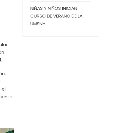
n
NIÑAS Y NIÑOS INICIAN
CURSO DE VERANO DE LA
UMSNH
alar
an
.
ón,
a
 el
amente