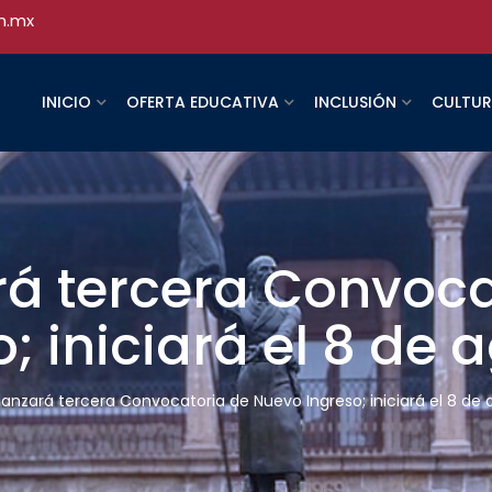
h.mx
INICIO
OFERTA EDUCATIVA
INCLUSIÓN
CULTU
á tercera Convoca
; iniciará el 8 de 
anzará tercera Convocatoria de Nuevo Ingreso; iniciará el 8 de