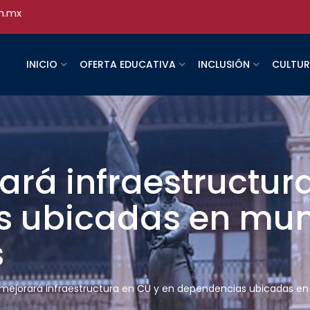
h.mx
INICIO
OFERTA EDUCATIVA
INCLUSIÓN
CULTU
rá infraestructura
 ubicadas en mun
s
mejorará infraestructura en CU y en dependencias ubicadas e