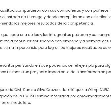
a facultad compartieron con sus compañeras y compañeros 
en el estado de Durango y donde compitieron con estudiant
teniendo los mejores resultados de la competencia.
o que cada una de las y los integrantes pusieron y se congra
s invitó a continuar estudiando con empeño y a siempre actu
 suma importancia para lograr los mejores resultados es e
levantar pensando en que podemos ser el ejemplo para alg
s unirnos a un proyecto importante de transformación pa
geniería Civil, Ramiro Silva Orozco, detalló que la OlimpiANEIC
elegación de la UMSNH estuvo integrada por aproximadament
 en el medallero.