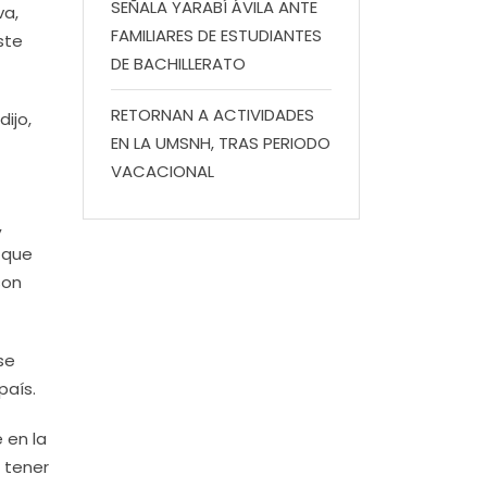
SEÑALA YARABÍ ÁVILA ANTE
va,
FAMILIARES DE ESTUDIANTES
ste
DE BACHILLERATO
RETORNAN A ACTIVIDADES
ijo,
EN LA UMSNH, TRAS PERIODO
VACACIONAL
,
 que
son
se
país.
 en la
 tener