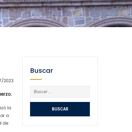
Buscar
7/2023
Buscar:
uerzo.
izó la
tar a
l de