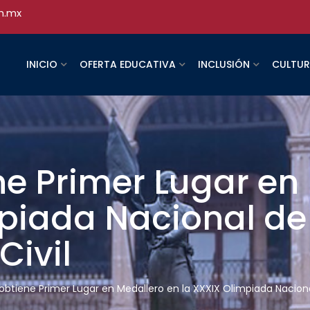
h.mx
INICIO
OFERTA EDUCATIVA
INCLUSIÓN
CULTU
e Primer Lugar en 
piada Nacional de
Civil
btiene Primer Lugar en Medallero en la XXXIX Olimpiada Nacional