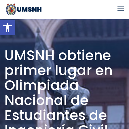
Skip
to
content
Open toolbar
UMSNH obtiene
primer lugar en
Olimpiada
Nacional de
Estudiantes de