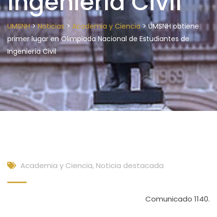
Ingeniería Civil
>
>
>
UMSNH
Noticias
Academia y Ciencia
UMSNH obtiene
primer lugar en Olimpiada Nacional de Estudiantes de
Ingeniería Civil
Academia y Ciencia
,
Noticia destacada
Comunicado 1140.