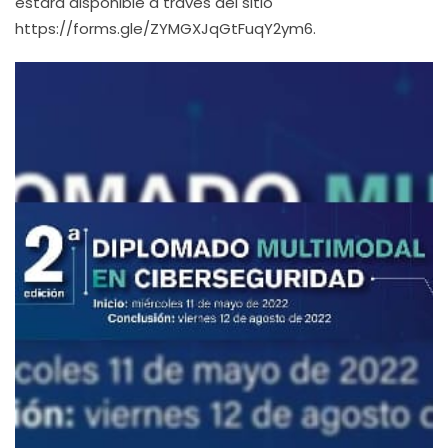
estará disponible a través del sitio
https://forms.gle/ZYMGXJqGtFuqY2ym6.