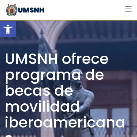
Skip
to
content
Open toolbar
UMSNH ofrece
programa de
becas de
movilidad
iberoamericana