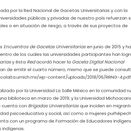
itada por la Red Nacional de Gacetas Universitarias y con la
iversidades públicas y privadas de nuestro país refuerzan 
es o en situación de riesgo, a través de sus proyectos de
os
Encuentros de Gacetas Universitarias
en junio de 2015 y ha
dentro de los cuales las universidades participantes han log
tarias
y ésta
Red
acordó hacer la
Gaceta Digital Nacional
aban de emitir el cuarto número, mismo que se puede consult
nicolaita.umich.mx/wp-content/uploads/2018/06/RRNG-4.pdf
lizado por la Universidad La Salle México en la comunidad ru
na biblioteca en marzo de 2019; y la Universidad Michoacan
e cuenta con
Brigadas Universitarias
que inciden en migrant
lidad psicoeducativa y social, así como a mujeres purhépech
uenta con un programa de Formación de Educadores Indígena
 indígenas.