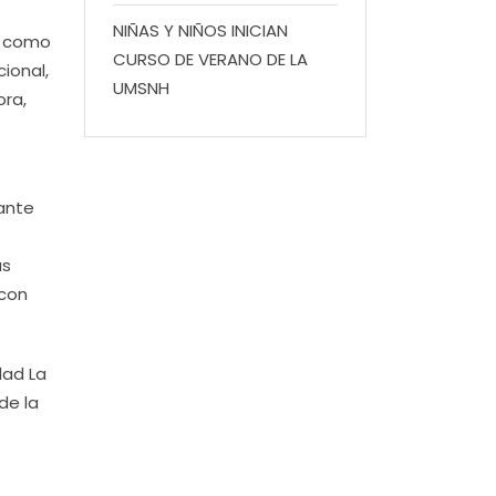
NIÑAS Y NIÑOS INICIAN
o como
CURSO DE VERANO DE LA
ional,
UMSNH
ora,
tante
as
 con
dad La
de la