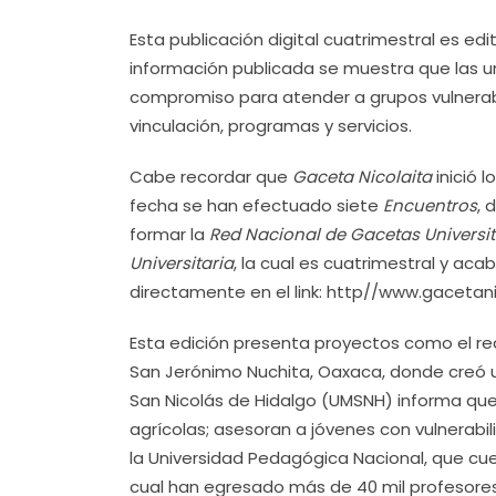
Esta publicación digital cuatrimestral es ed
información publicada se muestra que las un
compromiso para atender a grupos vulnerabl
vinculación, programas y servicios.
Cabe recordar que
Gaceta Nicolaita
inició l
fecha se han efectuado siete
Encuentros
, 
formar la
Red Nacional de Gacetas Universi
Universitaria
, la cual es cuatrimestral y ac
directamente en el link: http//www.gaceta
Esta edición presenta proyectos como el rea
San Jerónimo Nuchita, Oaxaca, donde creó u
San Nicolás de Hidalgo (UMSNH) informa qu
agrícolas; asesoran a jóvenes con vulnerabi
la Universidad Pedagógica Nacional, que c
cual han egresado más de 40 mil profesores