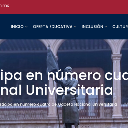
h.mx
INICIO
OFERTA EDUCATIVA
INCLUSIÓN
CULTU
ipa en número cua
al Universitaria
ticipa en número cuatro de Gaceta Nacional Universitaria