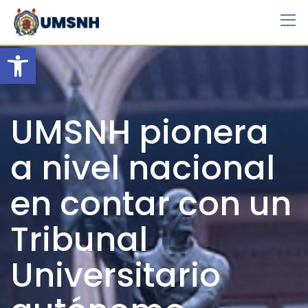
Skip
to
content
Open toolbar
UMSNH pionera
a nivel nacional
en contar con un
Tribunal
Universitario