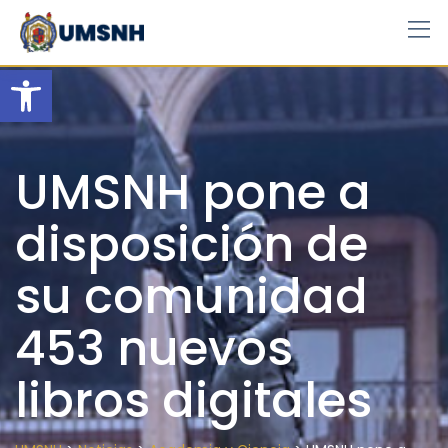
Skip
to
content
Open toolbar
UMSNH pone a
disposición de
su comunidad
453 nuevos
libros digitales