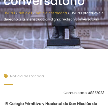
conversatorio
>
>
>
UMSNH
Noticias
Noticia destacada
UMSNH promueve el
derecho a la menstruación digna; realizan conversatorio
Noticia destacada
Comunicado 488/2023
· El Colegio Primitivo y Nacional de San Nicolás de