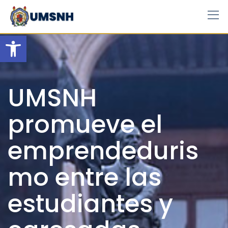
Skip
to
content
Open toolbar
UMSNH
promueve el
emprendeduris
mo entre las
estudiantes y