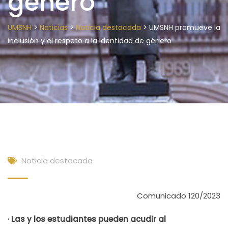
género
>
>
>
UMSNH
Noticias
Noticia destacada
UMSNH promueve la
inclusión y el respeto a la identidad de género
Noticia destacada
Comunicado 120/2023
· Las y los estudiantes pueden acudir al