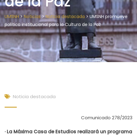
de la Paz
>
>
>
UMSNH
Noticias
Noticia destacada
UMSNH promueve
política institucional para la Cultura de la Paz
Noticia destacada
Comunicado 278/2023
· La Máxima Casa de Estudios realizará un programa