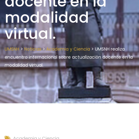
docente en la
modalidad
virtual.
>
>
>
UMSNH
Noticias
Academia y Ciencia
UMSNH realiza
encuentro internacional sobre actualización docente en la
modalidad virtual.
Academia y Ciencia