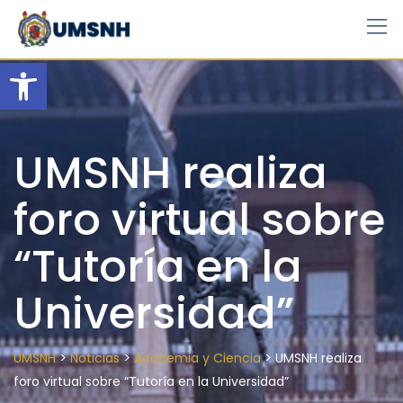
Skip
to
content
Open toolbar
UMSNH realiza
foro virtual sobre
“Tutoría en la
Universidad”
>
>
>
UMSNH
Noticias
Academia y Ciencia
UMSNH realiza
foro virtual sobre “Tutoría en la Universidad”