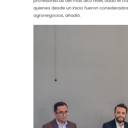
profesionistas del más alto nivel, dado el t
quienes desde un inicio fueron considerados 
agronegocios, añadió.