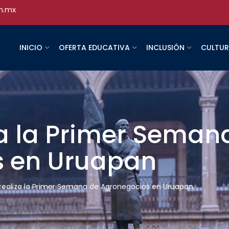
h.mx
INICIO
OFERTA EDUCATIVA
INCLUSIÓN
CULTU
a la Primer Seman
s en Uruapan
ealiza la Primer Semana de Agronegocios en Uruapan