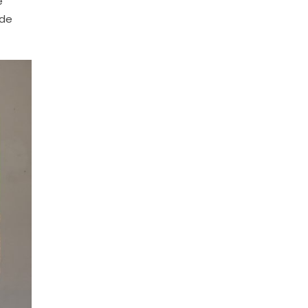
e
 de