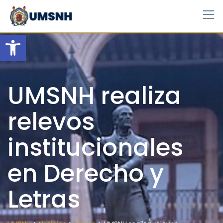
Skip
to
content
Open toolbar
UMSNH realiza
relevos
institucionales
en Derecho y
Letras