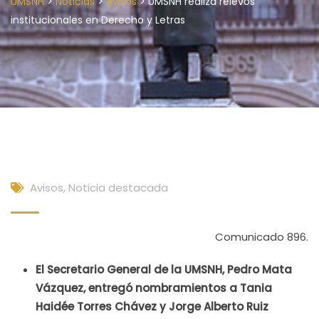
>
>
>
UMSNH
Noticias
Avisos
UMSNH realiza relevos
institucionales en Derecho y Letras
Avisos
,
Noticia destacada
Comunicado 896.
El Secretario General de la UMSNH, Pedro Mata
Vázquez, entregó nombramientos a Tania
Haidée Torres Chávez y Jorge Alberto Ruiz